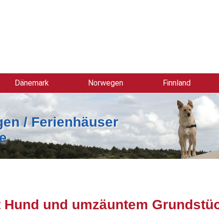
Dänemark
Norwegen
Finnland
en / Ferienhäuser
e
it Hund und umzäuntem Grundstü